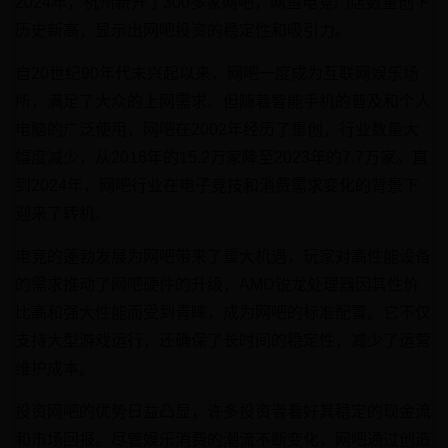
2024年，杭州新开了300多家网吧，网鱼电竞门店数量创下
历史新高，显示出网吧投资的稳定性和吸引力。
自20世纪90年代末兴起以来，网吧一度成为互联网娱乐场
所，满足了大众的上网需求。但随着智能手机的普及和个人
电脑的广泛使用，网吧在2002年经历了重创，行业数量大
幅度减少，从2016年的15.2万家降至2023年的7.7万家。直
到2024年，网吧行业在电子竞技和消费需求变化的背景下
迎来了转机。
电竞的蓬勃发展为网吧带来了重大机遇，玩家对高性能设备
的需求推动了网吧硬件的升级，AMD锐龙处理器因其性价
比高和强大性能而受到青睐，成为网吧的标准配置。它不仅
支持大型游戏运行，还确保了长时间的稳定性，减少了运营
维护成本。
投资网吧的优势日益凸显，许多投资者看好其稳定的现金流
和市场回报。尽管娱乐消费的潮流不断变化，网吧通过创造