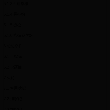
5.1.3.6 狙擊槍
5.1.4 霰彈槍
5.1.5 機槍
5.1.6 榴彈發射器
6 槍械零件
6.1 手榴彈
6.2 火箭筒
7 火砲
7.1 空用槍械
7.2 迫擊砲
7.3 加榴砲