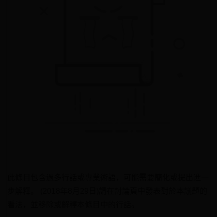
此條目包含過多行話或專業術語，可能需要簡化或提出進一
步解釋。 (2018年8月29日)請在討論頁中發表對於本議題的
看法，並移除或解釋本條目中的行話。