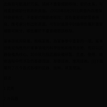
此條目可能過於冗長。請將不重要細節移除；若仍太長，可
將重要細節分割為新頁面。 (2018年8月29日)頁面內容應保
持摘要格式，不重要的細節應移除；若有重要細節需要撰
寫，應考慮分割出新頁面。可在討論頁中討論哪些屬於重要
細節可拆分，哪些屬於不重要細節該移除。
軍事技術與裝備，簡稱軍備，為軍事學中重要的一環。軍事
技術是指應用於軍事領域的科學技術和應用技術，而且以武
器裝備為核心。其中就包括武器裝備研製、生產、使用、維
修過程中所涉及的基礎理論、基礎技術、應用技術。[1]下面
羅列了古今各式各樣的武器、技術，甚至理論。
目次
1 武術
2 冷兵器