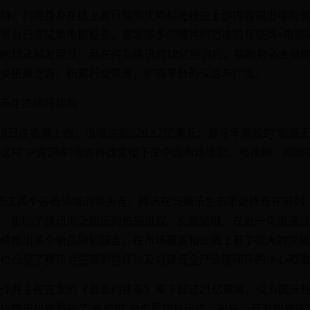
持，利用自身在线上发行端的优势和光线在上游内容输出端的资
平台已变成集电影投资、宣发等多领域共同迈进的互联网+电影
的想法越发明显。而在得到腾讯的10亿投资后，猫眼势必会继
步拓展上游，积累行业资源，扩容平台的深度与广度。
乐生态闭环建构
8日在香港上市，市值达到928.17亿港元，是今年港股的“新股
这只“IP资源库”也许将改变接下来中国市场电影、电视剧、网剧
频这两个各自领域的领头者，腾讯在泛娱乐生态里始终走在前列
，影响了腾讯向泛娱乐的布局进程。反观猫眼，在近一年里通过
续推出多个新品牌和服务，在市场覆盖和业绩上有了很大的突破
也凸显了腾讯对猫眼的信任以及对建造全产业链闭环的决心和重
作并主控宣发的《羞羞的铁拳》拿下超过21亿票房，成为国庆
信腾讯也是看到了“新猫眼”对电影项目运作、包装、开发和宣传