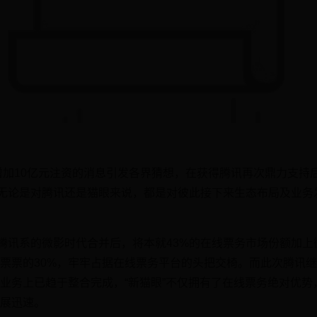
眼增加10亿元注资的消息引发各界猜想，在获得腾讯再次鼎力支持
这无论是对腾讯还是猫眼来说，都是对彼此接下来生态布局及业务
和腾讯系的微影时代合并后，将本就43%的在线票务市场份额加上
淘票票的30%，牢牢占据在线票务平台的头把交椅。而此次腾讯
业务上已趋于整合完成，“新猫眼”不仅拥有了在线票务绝对优势
展迅速。