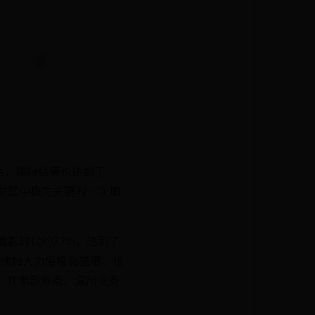
后，猫眼估值也达到了
发展中极为关键的一次加
微影时代的22%，达到了
继续加大力度投资猫眼，也
，在电影业务、演出业务