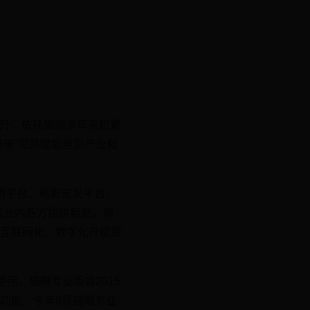
提升，依托猫眼多年来积累
景”思路赋能电影产业和
营销平台、电影宣发平台、
等业内各方提供帮助，将
互联网化、数字化升级提
用。猫眼专业版自2015
功能。今年9月猫眼专业