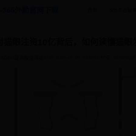
址-365外勤官网下载
首页
365平台被
对猫眼注资10亿背后，如何读懂猫眼
365bet亚洲投注网址
时间: 2025-08-04 20:18:01
作者: admin
阅读: