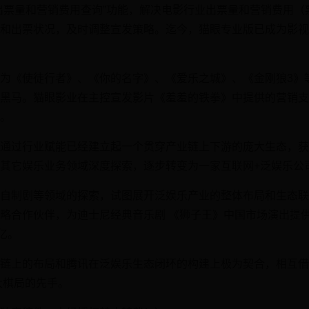
出票量和营销费用查询”功能，解决电影行业出票量和营销费用（
和出票状况，及时调整宣发策略。迄今，猫眼专业版已成为影视
为《使徒行者》、《你的名字》、《爱乐之城》、《金刚狼3》
黑马。猫眼影业在主控宣发影片《羞羞的铁拳》中提供的营销支
。
通过行业赋能已经建立起一个贯穿产业链上下游的庞大生态，获
其它娱乐业务领域深度探索，逐步转变为一家互联网+泛娱乐公
自制剧等领域的探索，试图展开泛娱乐产业的整体布局和生态联
略合作伙伴，为迪士尼经典音乐剧 《狮子王》中国市场演出提
亿。
链上的布局和腾讯在泛娱乐生态闭环的构建上极为契合，相互借
大棋局的先手。