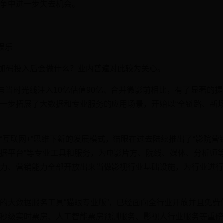
争中进一步失去机会。
娱乐
0亿加码投入后会做什么？业内普遍对此较为关心。
，与当时光线注入10亿估值90亿、合并微影前相比，有了显著的
一步拓展了大数据和专业服务的应用场景，开始以“全链路、新场
“互联网+”思维下新的发展模式，猫眼在过去陆续推出了“影院
据平台”等专业工具和服务，为电影片方、院线、媒体、分析师
力、营销能力全部开放出来当做影视行业基础设施，为行业进行
的大数据服务工具“猫眼专业版”，已经面向全行业开放并且免费使
秒级实时票房、人工智能票房预测服务、影视人行业服务等重磅