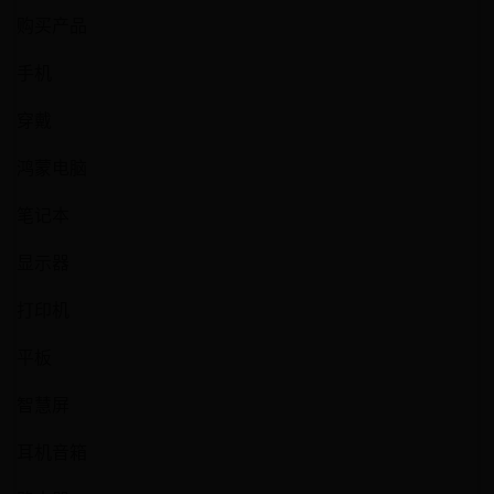
购买产品
手机
穿戴
鸿蒙电脑
笔记本
显示器
打印机
平板
智慧屏
耳机音箱