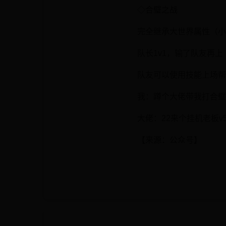
◇合璧之战
完全继承大世界属性（小
队长1v1，输了队友再上
队友可以使用技能上场帮
我：蹲个大佬带我打合璧
大佬：22来个挂机老板v5
【来源：公众号】