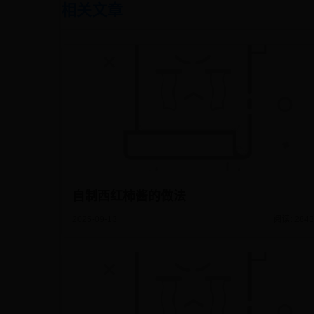
相关文章
自制西红柿酱的做法
2025-09-13
阅读: 2843