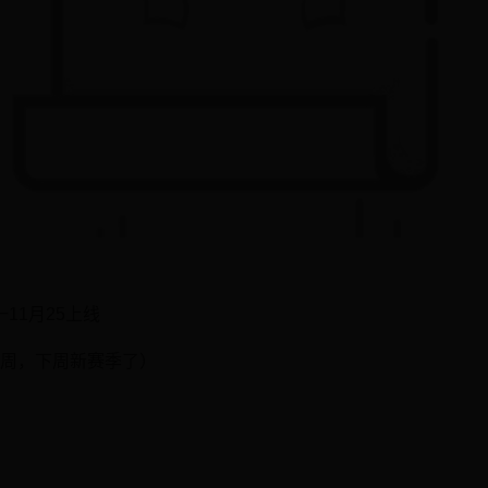
11月25上线
周，下周新赛季了）