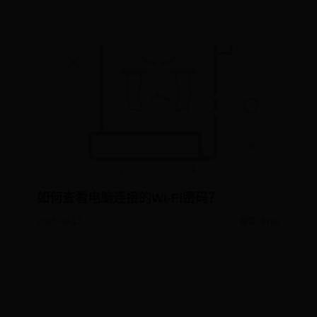
如何查看电脑连接的Wi-Fi密码？
2025-09-17
阅读: 3780